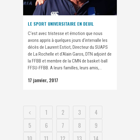
LE SPORT UNIVERSITAIRE EN DEUIL
C'est avec tristesse et émotion que nous
avons appris à quelques jours d'intervalle les
décès de Laurent Estiot, Directeur du SUAPS
de La Rochelle et d'Alain Garos, DTN adjoint de
la FFBB et membre de la CMN de basket-ball
FFSU-FFBB. A leurs familles, leurs amis,...
17 janvier, 2017
1
2
3
4
5
6
7
8
9
10
11
12
13
14