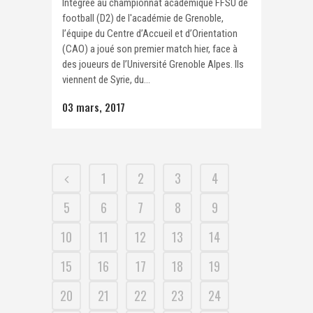
Intégrée au championnat académique FFSU de
football (D2) de l'académie de Grenoble,
l’équipe du Centre d’Accueil et d’Orientation
(CAO) a joué son premier match hier, face à
des joueurs de l’Université Grenoble Alpes. Ils
viennent de Syrie, du...
03 mars, 2017
1
2
3
4
5
6
7
8
9
10
11
12
13
14
15
16
17
18
19
20
21
22
23
24