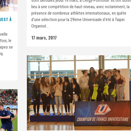
sont déroulés jeudi 16 mars, à Cergy-Pontoise. Ils ont don
lieu à une compétition de haut-niveau, avec notamment, la
présence de nombreux athlètes internationaux, en quête
UEST À
d'une sélection pour la 29ème Universiade d'été à Taipei.
Organisé...
velle
17 mars, 2017
ois, le
uipes se
y,