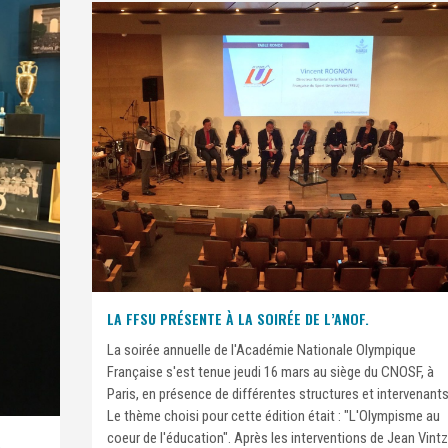
LA FFSU PRÉSENTE À LA SOIRÉE DE L’ANOF.
La soirée annuelle de l'Académie Nationale Olympique
Française s'est tenue jeudi 16 mars au siège du CNOSF, à
Paris, en présence de différentes structures et intervenants
Le thème choisi pour cette édition était : "L'Olympisme au
coeur de l'éducation". Après les interventions de Jean Vintz
.