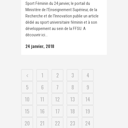
Sport Féminin du 24 janvier, le portail du
Ministère de l'Enseignement Supérieur, de la
Recherche et de l'Innovation publie un article
dédié au sport universitaire féminin et à son
développement au sein de la FFSU. A
découvrir ici...
24 janvier, 2018
1
2
3
4
5
6
7
8
9
10
11
12
13
14
15
16
17
18
19
20
21
22
23
24