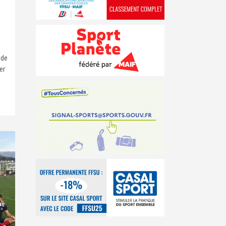
 de
er