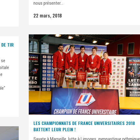
nous présenter...
22 mars, 2018
 DE TIR
 se
itale
de
le"
LES CHAMPIONNATS DE FRANCE UNIVERSITAIRES 2018
BATTENT LEUR PLEIN !
Savate à Marseille, lutte à Limoges, gymnastique rythmique