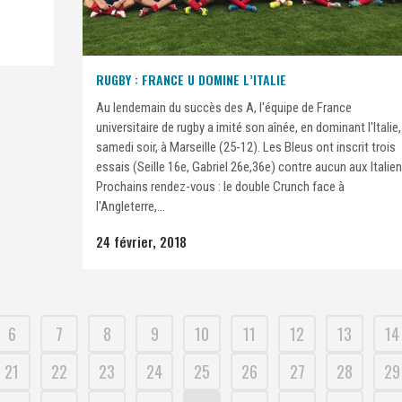
RUGBY : FRANCE U DOMINE L’ITALIE
Au lendemain du succès des A, l'équipe de France
universitaire de rugby a imité son aînée, en dominant l'Italie,
samedi soir, à Marseille (25-12). Les Bleus ont inscrit trois
essais (Seille 16e, Gabriel 26e,36e) contre aucun aux Italien
Prochains rendez-vous : le double Crunch face à
l'Angleterre,...
24 février, 2018
6
7
8
9
10
11
12
13
14
21
22
23
24
25
26
27
28
29