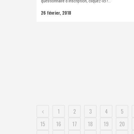
questionnaire d'inscription, cliquez-ici !...
26 février, 2018
1
2
3
4
5
15
16
17
18
19
20