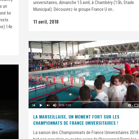
universitaires, dimanche 15 avril, à Chambéry (15h, Stade
ns un
Municipal). Découvrez-le groupe France U en...
miné 6e
mixte.
11 avril, 2018
ine) 14e
LA MARSEILLAISE, UN MOMENT FORT SUR LES
CHAMPIONNATS DE FRANCE UNIVERSITAIRES !
La saison des Championnats de France Universitaires 2018