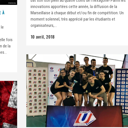
bat son son plein au quatre coins de l'hexagone! Parmi les
innovations apportées cette année, la diffusion de la
E À
Marseillaise à chaque début et/ou fin de compétition. Un
moment solennel, très apprécié par les étudiants et
organisateurs,...
 le
10 avril, 2018
lle fois
n de la
es...