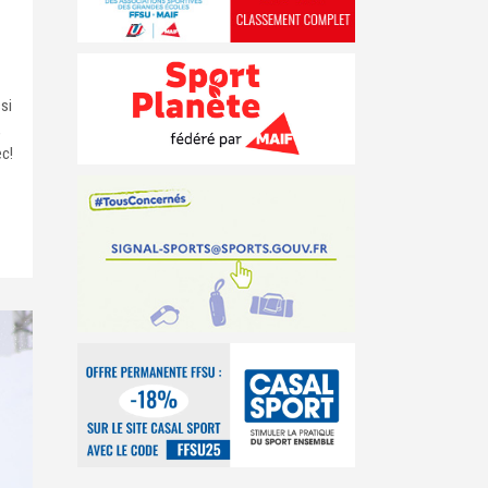
si
,
ec!