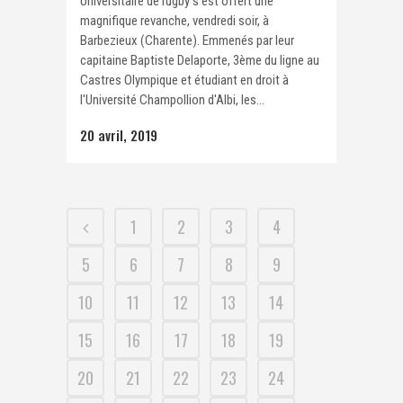
Universitaire de rugby s'est offert une
magnifique revanche, vendredi soir, à
Barbezieux (Charente). Emmenés par leur
capitaine Baptiste Delaporte, 3ème du ligne au
Castres Olympique et étudiant en droit à
l'Université Champollion d'Albi, les...
20 avril, 2019
1
2
3
4
5
6
7
8
9
10
11
12
13
14
15
16
17
18
19
20
21
22
23
24