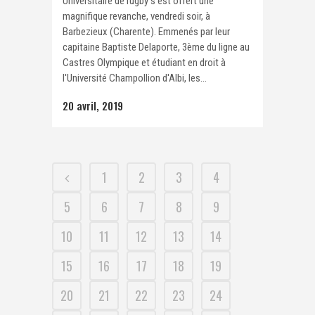
Universitaire de rugby s'est offert une
magnifique revanche, vendredi soir, à
Barbezieux (Charente). Emmenés par leur
capitaine Baptiste Delaporte, 3ème du ligne au
Castres Olympique et étudiant en droit à
l'Université Champollion d'Albi, les...
20 avril, 2019
1
2
3
4
5
6
7
8
9
10
11
12
13
14
15
16
17
18
19
20
21
22
23
24