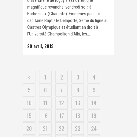
Universitaire de rugby s'est offert une
magnifique revanche, vendredi soir, à
Barbezieux (Charente). Emmenés par leur
capitaine Baptiste Delaporte, 3ème du ligne au
Castres Olympique et étudiant en droit à
l'Université Champollion d'Albi, les...
20 avril, 2019
1
2
3
4
5
6
7
8
9
10
11
12
13
14
15
16
17
18
19
20
21
22
23
24