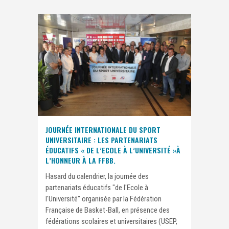
JOURNÉE INTERNATIONALE DU SPORT
UNIVERSITAIRE : LES PARTENARIATS
ÉDUCATIFS « DE L’ECOLE À L’UNIVERSITÉ »À
L’HONNEUR À LA FFBB.
Hasard du calendrier, la journée des
partenariats éducatifs "de l'Ecole à
l'Université" organisée par la Fédération
Française de Basket-Ball, en présence des
fédérations scolaires et universitaires (USEP,