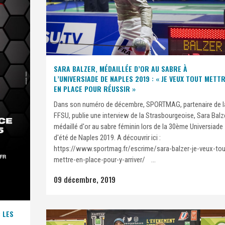
SARA BALZER, MÉDAILLÉE D’OR AU SABRE À
L’UNIVERSIADE DE NAPLES 2019 : « JE VEUX TOUT METT
EN PLACE POUR RÉUSSIR »
Dans son numéro de décembre, SPORTMAG, partenaire de l
FFSU, publie une interview de la Strasbourgeoise, Sara Balze
médaillé d'or au sabre féminin lors de la 30ème Universiade
d'été de Naples 2019. A découvrir ici :
https://www.sportmag.fr/escrime/sara-balzer-je-veux-tou
mettre-en-place-pour-y-arriver/ ...
09 décembre, 2019
: LES