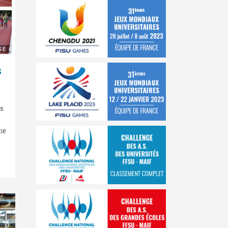
S
-s
tie