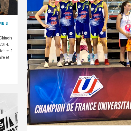
NOIS
-Chinois
 2014,
tobre, à
ire et