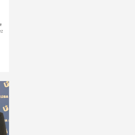
de
ez