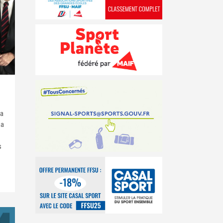
 a
na
s