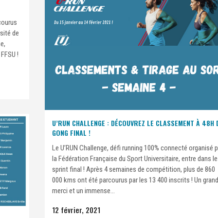
courus
rsité de
e,
 FFSU !
U’RUN CHALLENGE : DÉCOUVREZ LE CLASSEMENT À 48H 
GONG FINAL !
Le U’RUN Challenge, défi running 100% connecté organisé p
la Fédération Française du Sport Universitaire, entre dans le
sprint final ! Après 4 semaines de compétition, plus de 860
000 kms ont été parcourus par les 13 400 inscrits ! Un gran
merci et un immense...
12 février, 2021