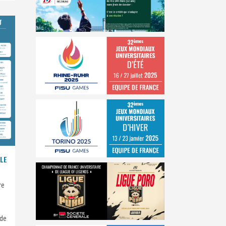
LE
re
 de