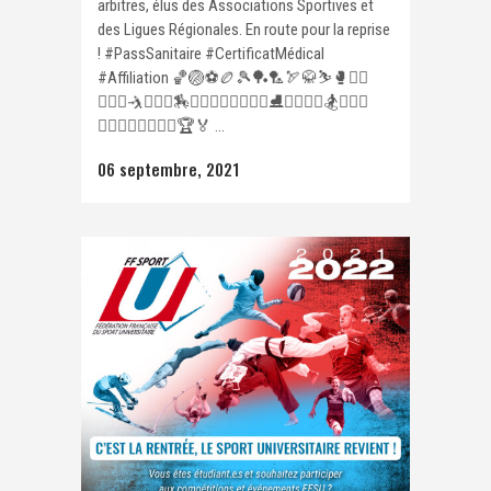
arbitres, élus des Associations Sportives et
des Ligues Régionales. En route pour la reprise
! #PassSanitaire #CertificatMédical
#Affiliation 🏀🏐⚽️🏉🎾🏓🏸🏹🥋⛷🥊🤼‍♀️
⛹🏿‍♀️🤺🤾🏽‍♀️🏇⛵️🏊🏾‍♂️🚣‍♂️🏌️‍♀️⛸🧗‍♀️🚴‍♀️🏂🤽🏽‍♂️
🏄🏼‍♀️🏌️‍♀️🏋🏼‍♀️🏆🏅 ...
06 septembre, 2021