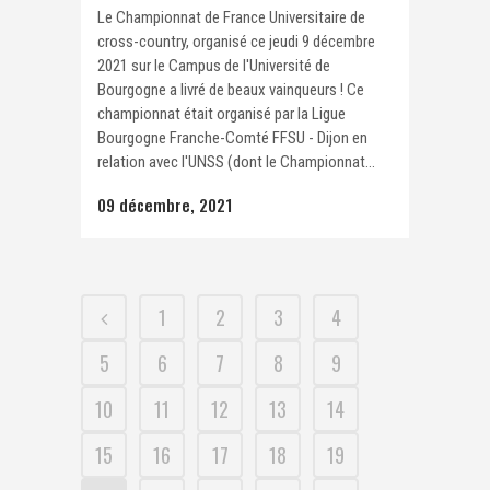
Le Championnat de France Universitaire de
cross-country, organisé ce jeudi 9 décembre
2021 sur le Campus de l'Université de
Bourgogne a livré de beaux vainqueurs ! Ce
championnat était organisé par la Ligue
Bourgogne Franche-Comté FFSU - Dijon en
relation avec l'UNSS (dont le Championnat...
09 décembre, 2021
1
2
3
4
5
6
7
8
9
10
11
12
13
14
15
16
17
18
19