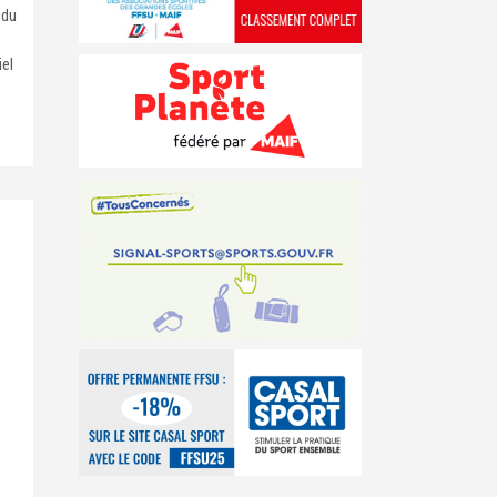
 du
iel