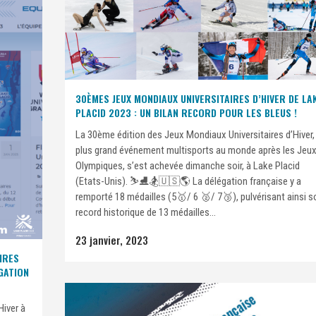
30ÈMES JEUX MONDIAUX UNIVERSITAIRES D’HIVER DE LA
PLACID 2023 : UN BILAN RECORD POUR LES BLEUS !
La 30ème édition des Jeux Mondiaux Universitaires d’Hiver,
plus grand événement multisports au monde après les Jeu
Olympiques, s’est achevée dimanche soir, à Lake Placid
(Etats-Unis). ⛷️⛸️🏂🇺🇸🌎 La délégation française y a
remporté 18 médailles (5🥇/ 6 🥈/ 7🥉), pulvérisant ainsi s
record historique de 13 médailles...
23 janvier, 2023
IRES
GATION
Hiver à