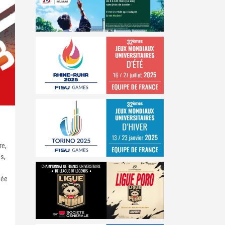
re,
es,
née