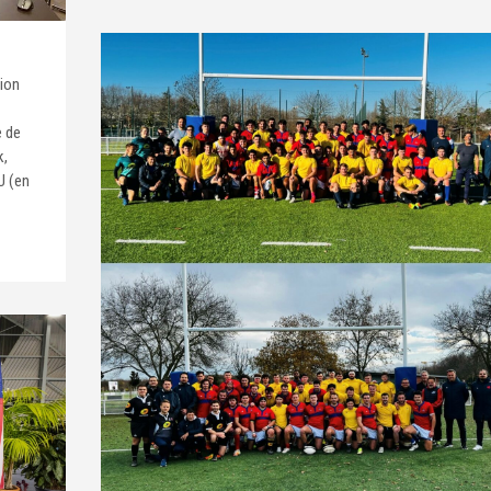
tion
e de
k,
U (en