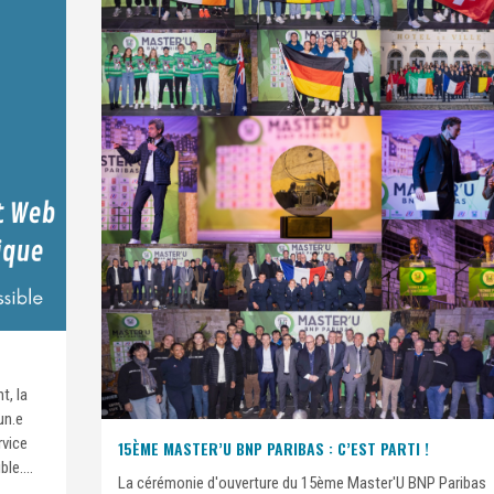
t, la
un.e
rvice
15ÈME MASTER’U BNP PARIBAS : C’EST PARTI !
le....
La cérémonie d'ouverture du 15ème Master'U BNP Paribas