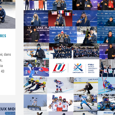
IRES
ir, dans
e,
ïa
 43