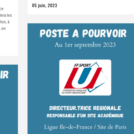
05 juin, 2023
ce
lera les
lon, à
, en