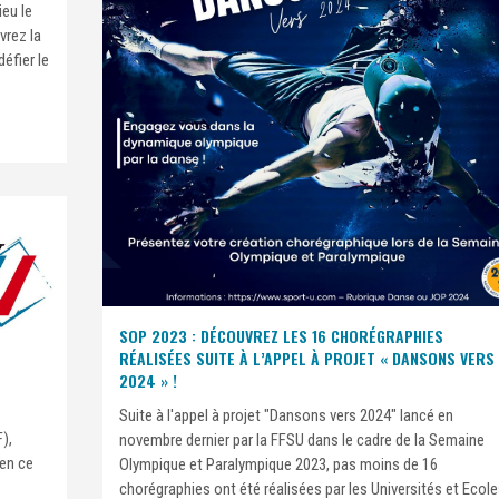
ieu le
vrez la
défier le
SOP 2023 : DÉCOUVREZ LES 16 CHORÉGRAPHIES
RÉALISÉES SUITE À L’APPEL À PROJET « DANSONS VERS
2024 » !
Suite à l'appel à projet "Dansons vers 2024" lancé en
),
novembre dernier par la FFSU dans le cadre de la Semaine
 en ce
Olympique et Paralympique 2023, pas moins de 16
chorégraphies ont été réalisées par les Universités et Ecol